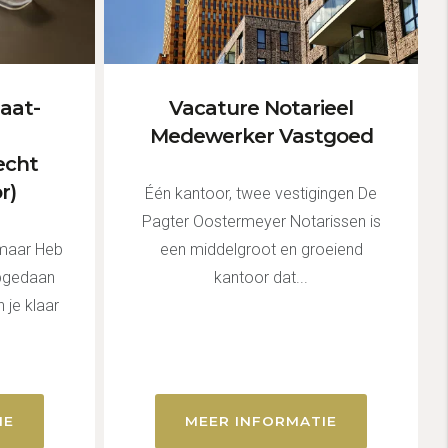
aat-
Vacature Notarieel
Medewerker Vastgoed
echt
r)
Één kantoor, twee vestigingen De
Pagter Oostermeyer Notarissen is
kmaar Heb
een middelgroot en groeiend
opgedaan
kantoor dat...
 je klaar
IE
MEER INFORMATIE