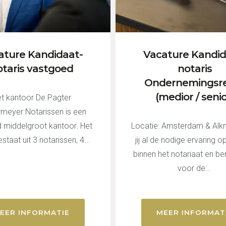
ature Kandidaat-
Vacature Kandid
otaris vastgoed
notaris
Ondernemingsr
(medior / senio
t kantoor De Pagter
meyer Notarissen is een
 middelgroot kantoor. Het
Locatie: Amsterdam & Al
taat uit 3 notarissen, 4...
jij al de nodige ervaring 
binnen het notariaat en ben
voor de...
EER INFORMATIE
MEER INFORMAT