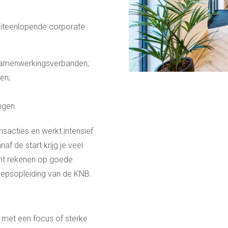
uiteenlopende corporate
 samenwerkingsverbanden;
en;
ngen.
nsacties en werkt intensief
f de start krijg je veel
kunt rekenen op goede
roepsopleiding van de KNB.
r met een focus of sterke