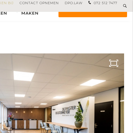
EN BIJ
CONTACT OPNEMEN
DPO.LAW
072 512 7477
T
AFSPRAAK
OFFERTE AANVRAGEN
LEN
MAKEN