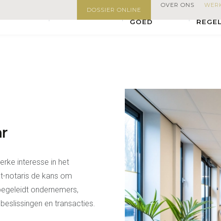
OVER ONS
WERK
Vacature Kandidaat-notaris Ondernemingsrecht
Werken bij
DOSSIER ONLINE
ONROEREND
DIREC
NGSRECHT
FAMILIERECHT
GOED
REGE
r
terke interesse in het
at-notaris de kans om
 begeleidt ondernemers,
beslissingen en transacties.