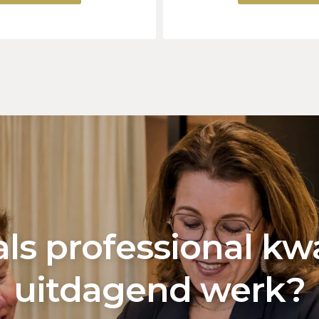
 als professional kwa
uitdagend werk?