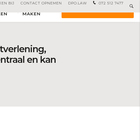
EN BIJ
CONTACT OPNEMEN
DPO.LAW
072 512 7477
T
AFSPRAAK
OFFERTE AANVRAGEN
LEN
MAKEN
tverlening,
centraal en kan