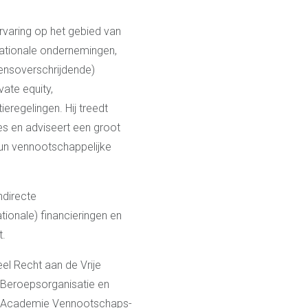
rvaring op het gebied van
nationale ondernemingen,
grensoverschrijdende)
vate equity,
eregelingen. Hij treedt
es en adviseert een groot
hun vennootschappelijke
ndirecte
tionale) financieringen en
t.
el Recht aan de Vrije
le Beroepsorganisatie en
us Academie Vennootschaps-