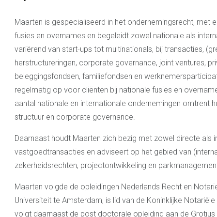
Maarten is gespecialiseerd in het ondernemingsrecht, met e
fusies en overnames en begeleidt zowel nationale als inter
variërend van start-ups tot multinationals, bij transacties, (
herstructureringen, corporate governance, joint ventures, pri
beleggingsfondsen, familiefondsen en werknemersparticipati
regelmatig op voor cliënten bij nationale fusies en overnam
aantal nationale en internationale ondernemingen omtrent 
structuur en corporate governance.
Daarnaast houdt Maarten zich bezig met zowel directe als i
vastgoedtransacties en adviseert op het gebied van (interna
zekerheidsrechten, projectontwikkeling en parkmanagemen
Maarten volgde de opleidingen Nederlands Recht en Notarie
Universiteit te Amsterdam, is lid van de Koninklijke Notarië
volgt daarnaast de post doctorale opleiding aan de Groti