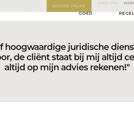
OVER ONS
WERK
Maarten Oostermeyer
Over ons
DOSSIER ONLINE
ONROEREND
DIREC
NGSRECHT
FAMILIERECHT
GOED
REGE
ef hoogwaardige juridische diens
or, de cliënt staat bij mij altijd 
altijd op mijn advies rekenen!"