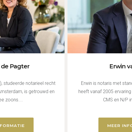
 de Pagter
Erwin v
, studeerde notarieel recht
Erwin is notaris met st
 Amsterdam, is getrouwd en
heeft vanaf 2005 ervaring
ee zoons....
CMS en N/P in
NFORMATIE
MEER INF